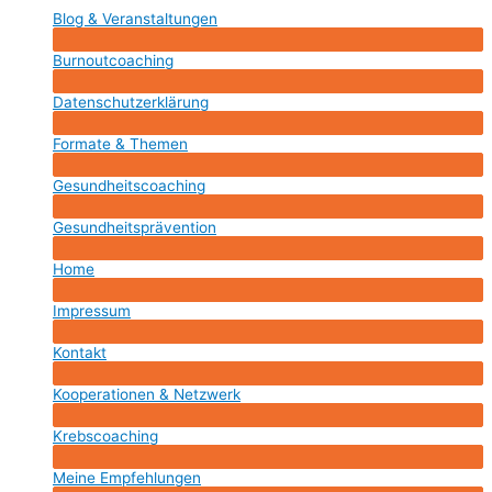
Blog & Veranstaltungen
Menü
umschalten
Burnoutcoaching
Menü
umschalten
Datenschutzerklärung
Menü
umschalten
Formate & Themen
Menü
umschalten
Gesundheitscoaching
Menü
umschalten
Gesundheitsprävention
Menü
umschalten
Home
Menü
umschalten
Impressum
Menü
umschalten
Kontakt
Menü
umschalten
Kooperationen & Netzwerk
Menü
umschalten
Krebscoaching
Menü
umschalten
Meine Empfehlungen