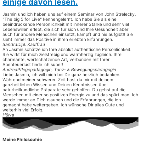
einige davon lesen.
Jasmin und ich haben uns auf einem Seminar von John Strelecky,
"The big 5 for Live" kennengelernt. Ich habe Sie als eine
beeindruckende Persönlichkeit mit innerer Stärke und sehr viel
Lebenswillen erlebt, die sich für sich und Ihre Gesundheit aber
auch für andere Menschen einsetzt, kämpft und nie aufgibt!! Sie
sieht immer das Positive in ihren erlebten Erfahrungen.
Sandra
Dipl. Kauffrau
An Jasmin schätze ich Ihre absolut authentische Persönlichkeit.
Sie wirkt für mich zielstrebig und warmherzig zugleich. Ihre
charmante, wertschätzende Art, verbunden mit Ihrer
Abenteuerlust finde ich super!
Andrea
Pflegepädagogin, Tanz- & Bewegungspädagogin
Liebe Jasmin, ich will mich bei Dir ganz herzlich bedanken.
Während meiner schweren Zeit hast du mir mit deinem
ganzheitlichen Wissen und Deinen Kenntnissen über
naturheilkundliche Präparate sehr geholfen. Du gehst auf die
Menschen mit einer so positiven Energie zu und das spürt man. Ich
werde immer an Dich glauben und die Erfahrungen, die ich
gemacht habe weitergeben. Ich wünsche Dir alles Gute und
weiterhin viel Erfolg.
Hülya
Meine Philosophie